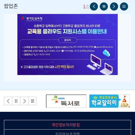
13
여름방학 기간
팝업존
1
이
일
다
리
/
1
전
시
음
스
14
여름방학 기간
페
정
페
트
15
여름방학 기간
이
지
이
보
지
지
기
16
여름방학 기간
17
여름방학 기간
18
여름방학 기간
17
대체 휴일
19
여름 개학식
배
너
배너
배너
배너
배너
19
유치원 여름개학식
모
이전
정지
다음
리스
음
트
27
2학기 학급임원선거
개인정보처리방침
31
양성평등교육주간(~10월 4일)
저작권보호정책