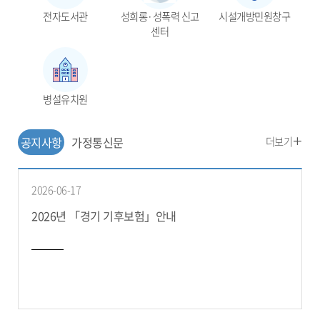
전자도서관
성희롱·성폭력 신고
시설개방민원창구
센터
병설유치원
공
더보기
공지사항
가정통신문
지
사
항
2026-06-17
더
2026년 「경기 기후보험」안내
보
기